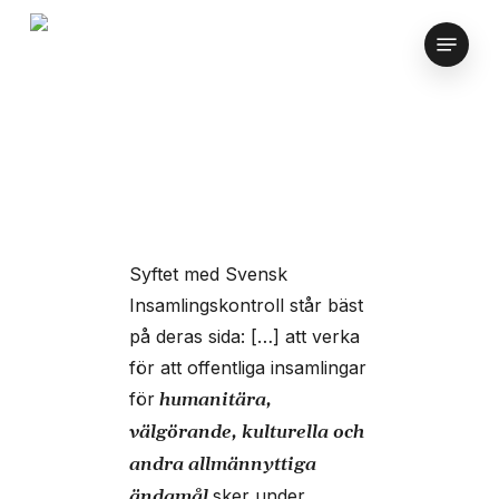
Skip
Menu
to
main
content
Syftet med Svensk
Insamlingskontroll står bäst
på deras sida: […] att verka
för att offentliga insamlingar
för
humanitära,
välgörande, kulturella och
andra allmännyttiga
sker under
ändamål