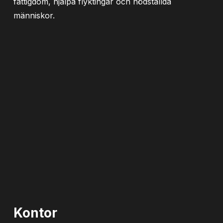
fattigdom, hjälpa flyktingar och nödställda
människor.
Kontor