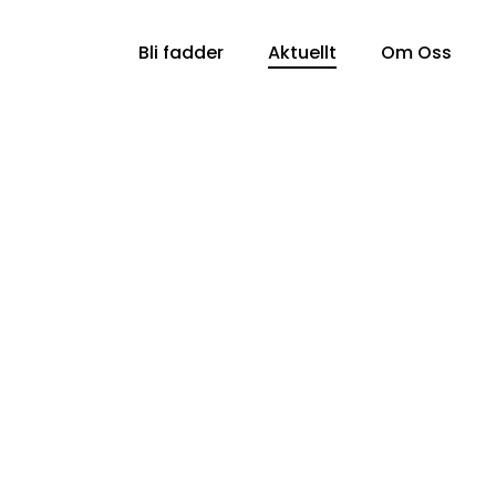
Bli fadder
Aktuellt
Om Oss
om Nordisk Hjälps 90-
disk Hjälps 90-konto till följd av att obligatorisk
ingskontroll inte inkommit inom utsatt tid trots
 oss att…