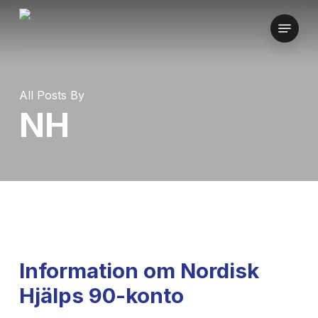
Skip
Menu
to
main
content
All Posts By
NH
Information om Nordisk
Hjälps 90-konto